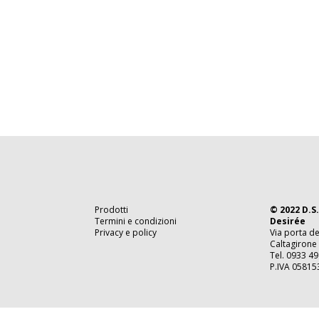
Prodotti
© 2022 D.S.
Termini e condizioni
Desirée
Privacy e policy
Via porta de
Caltagirone 
Tel. 0933 49
P.IVA 0581