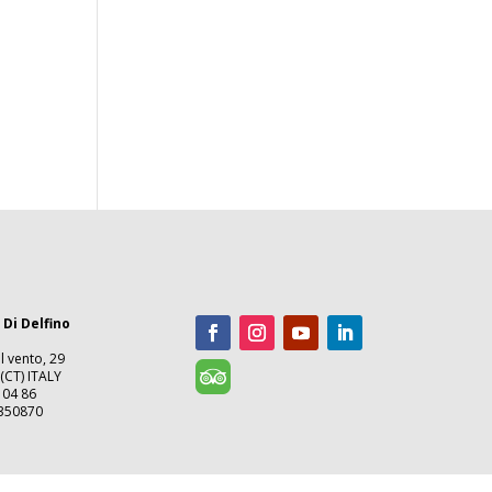
 Di Delfino
l vento, 29
(CT) ITALY
 04 86
5350870