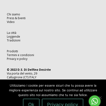
Chi siamo
Press & Eventi
Video
La città
Leggende
Tradizioni
Prodotti
Termini e condizioni
Privacy e policy
© 2022 D.S. Di Delfino Desirée
Via porta del vento, 29
Caltagirone (CT) ITALY
Tel. 0933 49 04 86
P.IVA 05815350870
Utilizziamo i cookie per essere sicuri che tu possa avere la
migliore esperienza sul nostro sito. Se continui ad utilizzare
questo sito noi assumiamo che tu ne sia felice.
Ok
Privacy policy