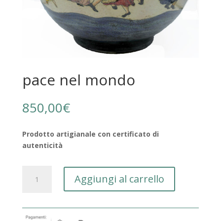
pace nel mondo
850,00
€
Prodotto artigianale con certificato di
autenticità
pace
Aggiungi al carrello
nel
mondo
quantità