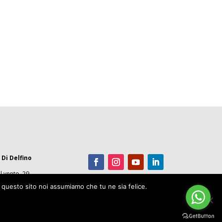
 Di Delfino
l vento, 29
(CT) ITALY
e questo sito noi assumiamo che tu ne sia felice.
 04 86
5350870