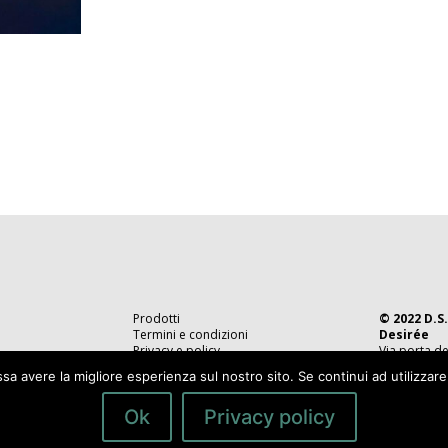
Prodotti
© 2022 D.S.
Termini e condizioni
Desirée
Privacy e policy
Via porta de
Caltagirone 
ssa avere la migliore esperienza sul nostro sito. Se continui ad utilizzar
Tel. 0933 49
P.IVA 0581
Ok
Privacy policy