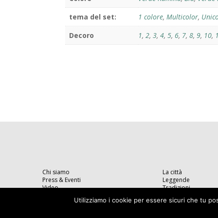
tema del set:
1 colore
,
Multicolor
,
Unic
Decoro
1
,
2
,
3
,
4
,
5
,
6
,
7
,
8
,
9
,
10
,
Chi siamo
La città
Press & Eventi
Leggende
Video
Tradizioni
Utilizziamo i cookie per essere sicuri che tu po