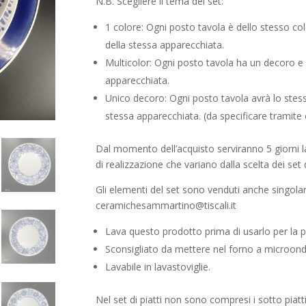
N.B. Scegliere il tema del set:
1 colore: Ogni posto tavola è dello stesso colo
della stessa apparecchiata.
Multicolor: Ogni posto tavola ha un decoro e un
apparecchiata.
Unico decoro: Ogni posto tavola avrà lo stesso
stessa apparecchiata. (da specificare tramite 
Dal momento dell’acquisto serviranno 5 giorni lav
di realizzazione che variano dalla scelta dei set d
Gli elementi del set sono venduti anche singola
ceramichesammartino@tiscali.it
Lava questo prodotto prima di usarlo per la p
Sconsigliato da mettere nel forno a microond
Lavabile in lavastoviglie.
Nel set di piatti non sono compresi i sotto piatt