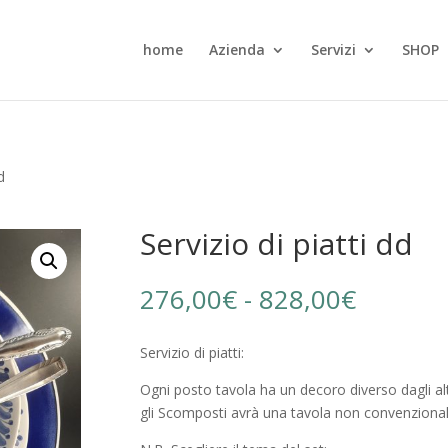
home
Azienda
Servizi
SHOP
d
Servizio di piatti dd
Fascia
276,00
€
-
828,00
€
di
prezzo:
Servizio di piatti:
da
276,00
Ogni posto tavola ha un decoro diverso dagli altr
a
gli Scomposti avrà una tavola non convenzionale
828,00