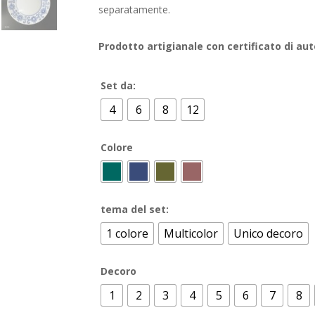
separatamente.
Prodotto artigianale con certificato di aut
Set da:
4
6
8
12
Colore
tema del set:
1 colore
Multicolor
Unico decoro
Decoro
1
2
3
4
5
6
7
8