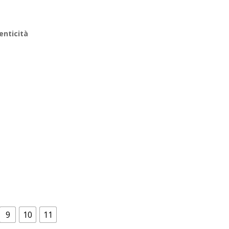
enticità
9
10
11