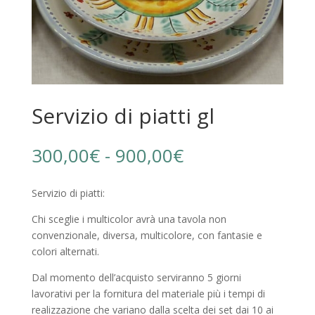
Servizio di piatti gl
Fascia
300,00
€
-
900,00
€
di
prezzo:
Servizio di piatti:
da
300,00€
Chi sceglie i multicolor avrà una tavola non
a
convenzionale, diversa, multicolore, con fantasie e
900,00€
colori alternati.
Dal momento dell’acquisto serviranno 5 giorni
lavorativi per la fornitura del materiale più i tempi di
realizzazione che variano dalla scelta dei set dai 10 ai