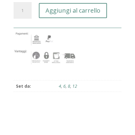
Servizio
Aggiungi al carrello
di
piatti
gl
quantità
Set da:
4
,
6
,
8
,
12