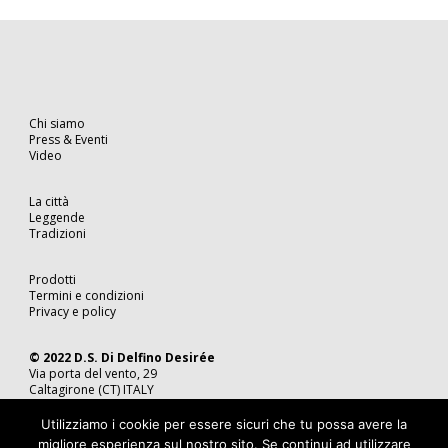
Chi siamo
Press & Eventi
Video
La città
Leggende
Tradizioni
Prodotti
Termini e condizioni
Privacy e policy
© 2022 D.S. Di Delfino Desirée
Via porta del vento, 29
Caltagirone (CT) ITALY
Tel. 0933 49 04 86
P.IVA 05815350870
Utilizziamo i cookie per essere sicuri che tu possa avere la
migliore esperienza sul nostro sito. Se continui ad utilizzare