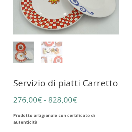
Servizio di piatti Carretto
Fascia
276,00
€
-
828,00
€
di
prezzo:
Prodotto artigianale con certificato di
da
autenticità
276,00€