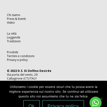
Chi siamo
Press & Eventi
Video
La città
Leggende
Tradizioni
Prodotti
Termini e condizioni
Privacy e policy
© 2022 D.S. Di Delfino Desirée
Via porta del vento, 29
Caltagirone (CT) ITALY
Tel. 0933 49 04 86
P.IVA 05815350870
Utilizziamo i cookie per essere sicuri che tu possa avere la
migliore esperienza sul nostro sito. Se continui ad utilizzare
questo sito noi assumiamo che tu ne sia felice.
Ok
Privacy policy