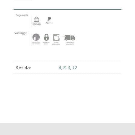
trinacria
quantità
Set da:
4
,
6
,
8
,
12