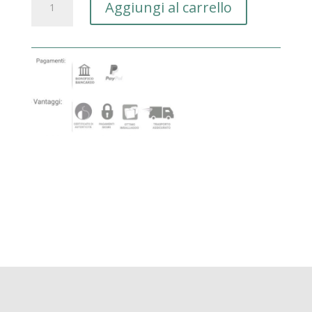
Aggiungi al carrello
di
moro
quantità