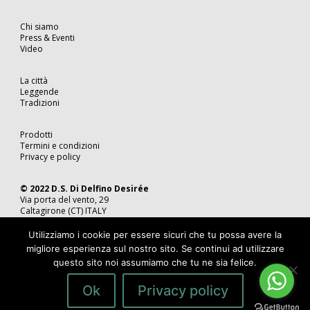
Chi siamo
Press & Eventi
Video
La città
Leggende
Tradizioni
Prodotti
Termini e condizioni
Privacy e policy
© 2022 D.S. Di Delfino Desirée
Via porta del vento, 29
Caltagirone (CT) ITALY
Tel. 0933 49 04 86
P.IVA 05815350870
Utilizziamo i cookie per essere sicuri che tu possa avere la
migliore esperienza sul nostro sito. Se continui ad utilizzare
questo sito noi assumiamo che tu ne sia felice.
Ok
Privacy policy