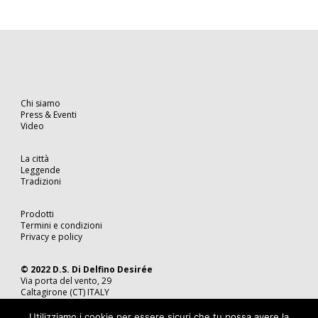
Chi siamo
Press & Eventi
Video
La città
Leggende
Tradizioni
Prodotti
Termini e condizioni
Privacy e policy
© 2022 D.S. Di Delfino Desirée
Via porta del vento, 29
Caltagirone (CT) ITALY
Tel. 0933 49 04 86
P.IVA 05815350870
Utilizziamo i cookie per essere sicuri che tu possa avere la